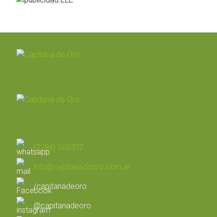
(2284) 508377
info@capitanadeoro.com.ar
/capitanadeoro
@capitanadeoro