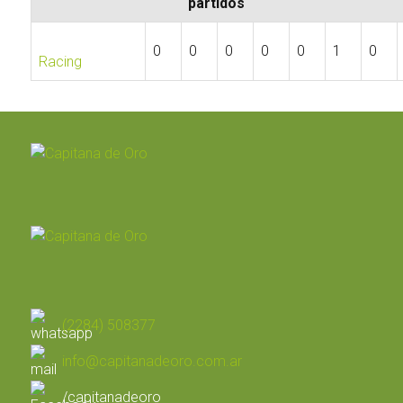
0
0
0
0
0
1
0
Racing
(2284) 508377
info@capitanadeoro.com.ar
/capitanadeoro